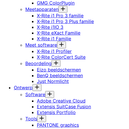
GMG ColorPlugin
Meetapparaten
X-Rite i1 Pro 3 familie
X-Rite i1 Pro 3 Plus familie
X-Rite i1IO 3
X-Rite eXact Familie
X-Rite i1 Familie
Meet software
X-Rite i1 Profiler
X-Rite ColorCert Suite
Beoordeling
Eizo beeldschermen
BenQ beeldschermen
Just Normlicht
Ontwerp
Software
Adobe Creative Cloud
Extensis SuitCase Fusion
Extensis Portfolio
Tools
PANTONE graphics