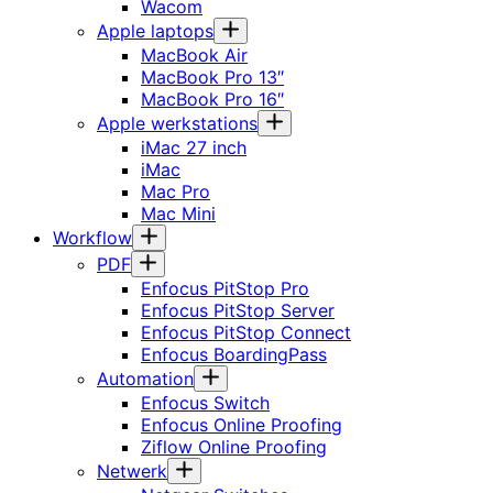
Wacom
Apple laptops
MacBook Air
MacBook Pro 13″
MacBook Pro 16″
Apple werkstations
iMac 27 inch
iMac
Mac Pro
Mac Mini
Workflow
PDF
Enfocus PitStop Pro
Enfocus PitStop Server
Enfocus PitStop Connect
Enfocus BoardingPass
Automation
Enfocus Switch
Enfocus Online Proofing
Ziflow Online Proofing
Netwerk