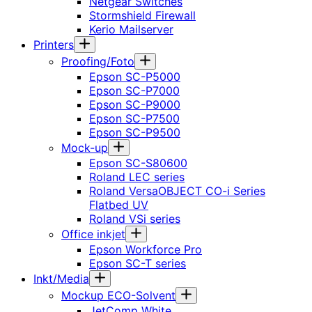
Netgear Switches
Stormshield Firewall
Kerio Mailserver
Printers
Proofing/Foto
Epson SC-P5000
Epson SC-P7000
Epson SC-P9000
Epson SC-P7500
Epson SC-P9500
Mock-up
Epson SC-S80600
Roland LEC series
Roland VersaOBJECT CO-i Series
Flatbed UV
Roland VSi series
Office inkjet
Epson Workforce Pro
Epson SC-T series
Inkt/Media
Mockup ECO-Solvent
JetComp White