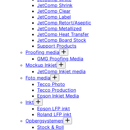
JetComp Shrink
JetComp Clear
JetComp Label
JetComp Retort/Aseptic
JetComp Metallized
JetComp Heat Transfer
JetComp Board Stock
Support Products
Proofing media
GMG Proofing Media
Mockup Inkjet
JetComp Inkjet media
Foto media
Tecco Photo
Tecco Production
Epson Inkjet Media
Inkt
Epson LFP inkt
Roland LFP inkt
Opbergsystemen
Stock & Roll