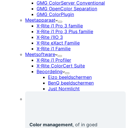
GMG ColorServer Conventional
GMG OpenColor Separation
GMG ColorPlugin
Meetapparaat
X-Rite i1 Pro 3 familie
X-Rite i1 Pro 3 Plus familie
X-Rite i1IO 3
X-Rite eXact Familie
X-Rite i1 Familie
Meetsoftware
X-Rite i1 Profiler
X-Rite ColorCert Suite
Beoordeling
Eizo beeldschermen
BenQ beeldschermen
Just Normlicht
Color management
, of in goed