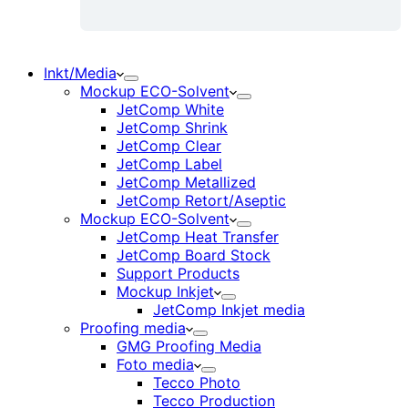
Inkt/Media
Mockup ECO-Solvent
JetComp White
JetComp Shrink
JetComp Clear
JetComp Label
JetComp Metallized
JetComp Retort/Aseptic
Mockup ECO-Solvent
JetComp Heat Transfer
JetComp Board Stock
Support Products
Mockup Inkjet
JetComp Inkjet media
Proofing media
GMG Proofing Media
Foto media
Tecco Photo
Tecco Production